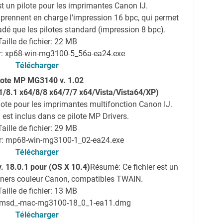
st un pilote pour les imprimantes Canon IJ.
prennent en charge l'impression 16 bpc, qui permet
adé que les pilotes standard (impression 8 bpc).
Taille de fichier: 22 MB
r: xp68-win-mg3100-5_56a-ea24.exe
Télécharger
lote MP MG3140 v. 1.02
/8.1 x64/8/8 x64/7/7 x64/Vista/Vista64/XP)
ilote pour les imprimantes multifonction Canon IJ.
 est inclus dans ce pilote MP Drivers.
Taille de fichier: 29 MB
er: mp68-win-mg3100-1_02-ea24.exe
Télécharger
. 18.0.1 pour (OS X 10.4)
Résumé: Ce fichier est un
anners couleur Canon, compatibles TWAIN.
Taille de fichier: 13 MB
: msd_-mac-mg3100-18_0_1-ea11.dmg
Télécharger