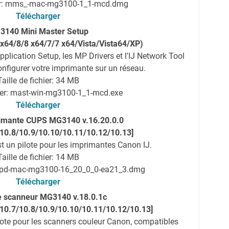
er: mms_-mac-mg3100-1_1-mcd.dmg
Télécharger
3140 Mini Master Setup
x64/8/8 x64/7/7 x64/Vista/Vista64/XP)
pplication Setup, les MP Drivers et l'IJ Network Tool
nfigurer votre imprimante sur un réseau.
Taille de fichier: 34 MB
ier: mast-win-mg3100-1_1-mcd.exe
Télécharger
primante CUPS MG3140 v.16.20.0.0
/10.8/10.9/10.10/10.11/10.12/10.13]
st un pilote pour les imprimantes Canon IJ.
Taille de fichier: 14 MB
mcpd-mac-mg3100-16_20_0_0-ea21_3.dmg
Télécharger
de scanneur MG3140 v.18.0.1c
/10.7/10.8/10.9/10.10/10.11/10.12/10.13]
lote pour les scanners couleur Canon, compatibles