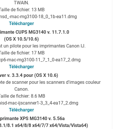
TWAIN.
Taille de fichier: 13 MB
: msd_-mac-mg3100-18_0_1b-ea11.dmg
Télécharger
primante CUPS MG3140 v. 11.7.1.0
(OS X 10.5/10.6)
st un pilote pour les imprimantes Canon IJ.
Taille de fichier: 17 MB
mcp6-mac-mg3100-11_7_1_0-ea17_2.dmg
Télécharger
ver v. 3.3.4 pour (OS X 10.6)
ote de scanner pour les scanners d'images couleur
Canon.
aille de fichier: 8.6 MB
misd-mac-ijscanner1-3_3_4-ea17_2.dmg
Télécharger
imprimante XPS MG3140 v. 5.56a
.1/8.1 x64/8/8 x64/7/7 x64/Vista/Vista64)