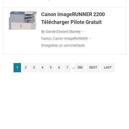
Canon imageRUNNER 2200
Télécharger Pilote Gratuit
By Daniel Edward Stanley
Canon
,
Canon imageRUNNER
Enregistrer un commentaire
1
2
3
4
5
6
7
...
386
NEXT
LAST