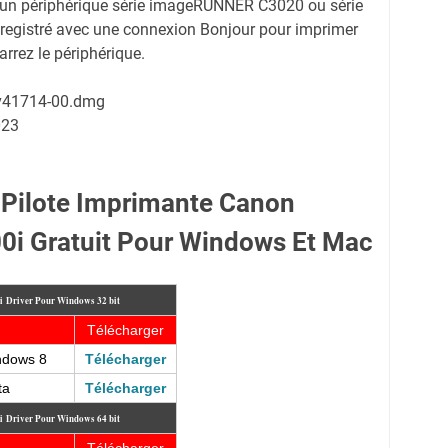
z un périphérique série imageRUNNER C3020 ou série
gistré avec une connexion Bonjour pour imprimer
rrez le périphérique.
-v41714-00.dmg
023
 Pilote Imprimante Canon
i Gratuit Pour Windows Et Mac
0i
Driver Pour Windows 32 bit
Télécharger
ndows 8
Télécharger
ta
Télécharger
0i
Driver Pour Windows 64 bit
Télécharger