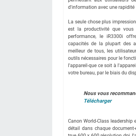
d'information avec une rapidit
La seule chose plus impressio
est la productivité que vous 
performance, le iR3300i offr
capacités de la plupart des 
meilleur de tous, les utilisate
outils nécessaires pour le fonct
l'appareil-que ce soit à l'appare
votre bureau, par le biais du disp
Nous vous recomman
Télécharger
Canon World-Class leadership e
détail dans chaque document-e
true 600 x 600 résolution dpi, l