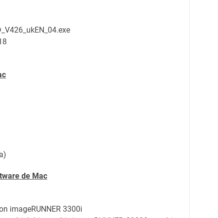
PD_V426_ukEN_04.exe
018
ac
a)
ftware de
Mac
anon imageRUNNER 3300i