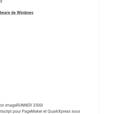
it
oftware de Windows
anon imageRUNNER 3300i
tscript pour PageMaker et QuarkXpress sous