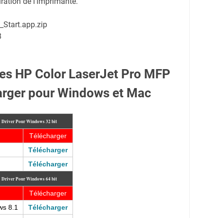
uration de l'imprimante.
_Start.app.zip
8
es HP Color LaserJet Pro MFP
rger pour Windows et Mac
0
Driver Pour Windows 32 bit
Télécharger
Télécharger
Télécharger
0
Driver Pour Windows 64 bit
Télécharger
ws 8.1
Télécharger