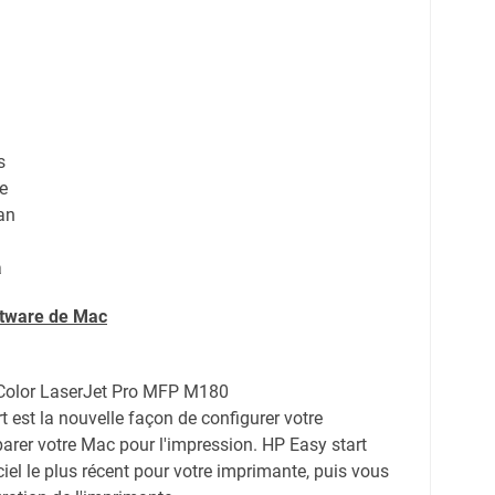
s
te
an
a
ftware de
Mac
 Color LaserJet Pro MFP M180
t est la nouvelle façon de configurer votre
arer votre Mac pour l'impression. HP Easy start
giciel le plus récent pour votre imprimante, puis vous