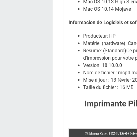
Mac OS 10.13 High Sierr
Mac OS 10.14 Mojave
Informacion de Logiciels et s
Producteur: HP
Matériel (hardware): C
Résumé: (Standard)Ce pil
d'impression pour votre p
Version: 18.10.0.0
Nom de fichier : mcpd-
Mise à jour : 13 février 2
Taille du fichier : 16 MB
Imprimante P
Télécharger Canon PIXMA TS6050
Drive