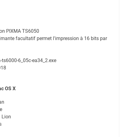
anon PIXMA TS6050
mante facultatif permet l'impression à 16 bits par
in-ts6000-6_05c-ea34_2.exe
018
ac OS X
an
e
 Lion
s