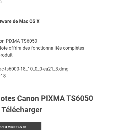
a
oftware de Mac OS X
anon PIXMA TS6050
ote offrira des fonctionnalités complètes
roduit.
mac-ts6000-18_10_0_0-ea21_3.dmg
018
ilotes Canon PIXMA TS6050
Télécharger
r Pour Windows 32 bit