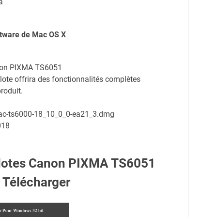
a
oftware de Mac OS X
anon PIXMA TS6051
ote offrira des fonctionnalités complètes
roduit.
mac-ts6000-18_10_0_0-ea21_3.dmg
018
ilotes Canon PIXMA TS6051
Télécharger
r Pour Windows 32 bit