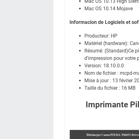
Mac OS 10.13 High Sierr
Mac OS 10.14 Mojave
Informacion de Logiciels et s
Producteur: HP
Matériel (hardware): C
Résumé: (Standard)Ce pil
d'impression pour votre p
Version: 18.10.0.0
Nom de fichier : mcpd-
Mise à jour : 13 février 2
Taille du fichier : 16 MB
Imprimante P
Télécharger Canon PIXMA TS6051
Drive