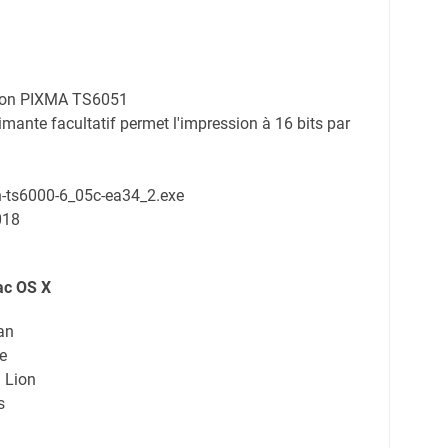
anon PIXMA TS6051
mante facultatif permet l'impression à 16 bits par
in-ts6000-6_05c-ea34_2.exe
018
ac OS X
an
e
 Lion
s