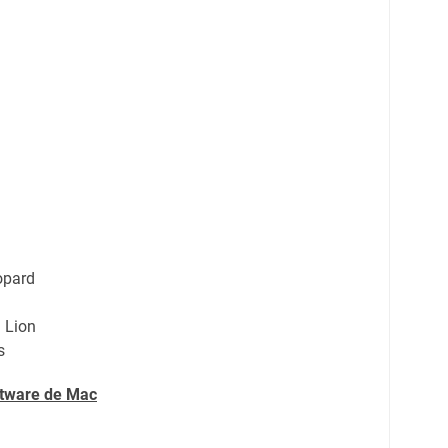
opard
 Lion
s
ftware de
Mac