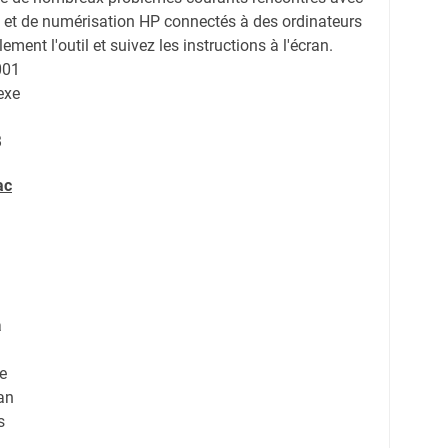
n et de numérisation HP connectés à des ordinateurs
ent l'outil et suivez les instructions à l'écran.
001
exe
B
ac
a
e
an
s