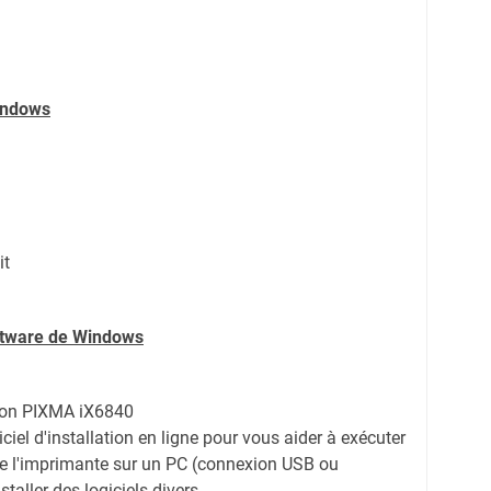
indows
it
oftware de Windows
non PIXMA iX6840
iciel d'installation en ligne pour vous aider à exécuter
 de l'imprimante sur un PC (connexion USB ou
taller des logiciels divers.