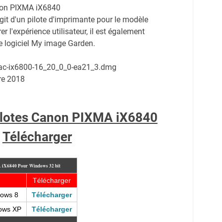
non PIXMA iX6840
git d'un pilote d'imprimante pour le modèle
r l'expérience utilisateur, il est également
e logiciel My image Garden.
mac-ix6800-16_20_0_0-ea21_3.dmg
re 2018
ilotes Canon PIXMA iX6840
Télécharger
A iX6840
Pour
Windows 32 bit
Télécharger
dows 8
Télécharger
dows XP
Télécharger