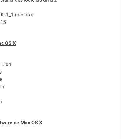
800-1_1-mcd.exe
015
ac OS X
 Lion
s
e
an
a
oftware de Mac OS X