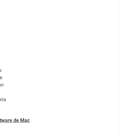
s
e
an
rra
ftware de
Mac