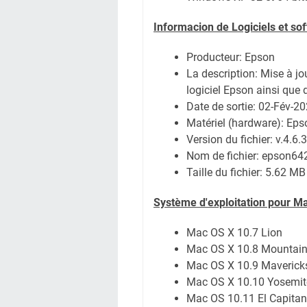
Informacion de Logiciels et s
Producteur: Epson
La description: Mise à jo
logiciel Epson ainsi que 
Date de sortie:
02-Fév-2
Matériel (hardware): Ep
Version du fichier: v.4.6.3
Nom de fichier:
epson64
Taille du fichier:
5.62 MB
Système
d'exploitation pour M
Mac OS X 10.7 Lion
Mac OS X 10.8 Mountain
Mac OS X 10.9 Maverick
Mac OS X 10.10 Yosemit
Mac OS 10.11 El Capitan