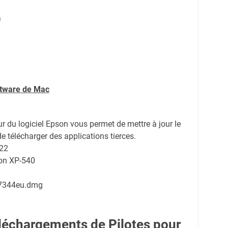
a
ftware de Mac
ur du logiciel Epson vous permet de mettre à jour le
de télécharger des applications tierces.
022
son XP-540
7344eu.dmg
échargements de Pilotes pour