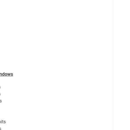
indows
s
s
s
its
s