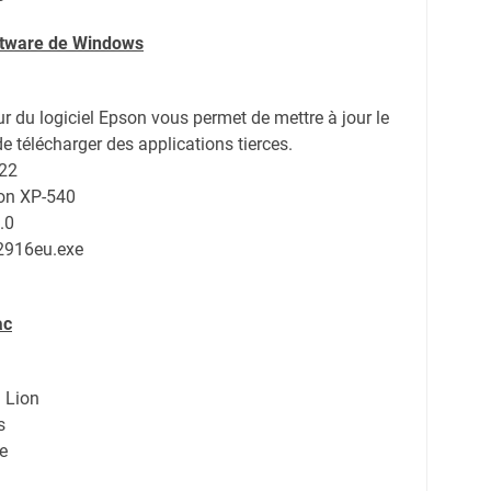
oftware de Windows
ur du logiciel Epson vous permet de mettre à jour le
de télécharger des applications tierces.
022
son XP-540
.0
2916eu.exe
ac
 Lion
s
e