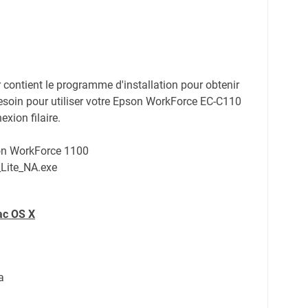
er contient le programme d'installation pour obtenir
esoin pour utiliser votre Epson WorkForce EC-C110
exion filaire.
on WorkForce 1100
_Lite_NA.exe
B
ac OS X
a