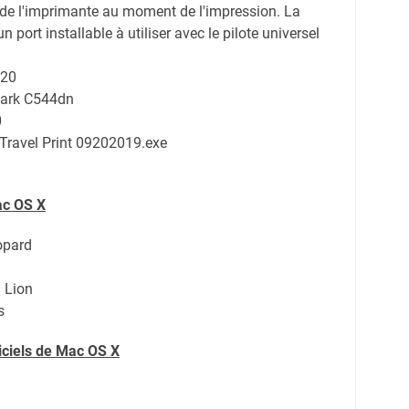
de l'imprimante au moment de l'impression. La
n port installable à utiliser avec le pilote universel
020
xmark C544dn
0
Travel Print 09202019.exe
ac OS X
opard
 Lion
s
giciels de Mac OS X