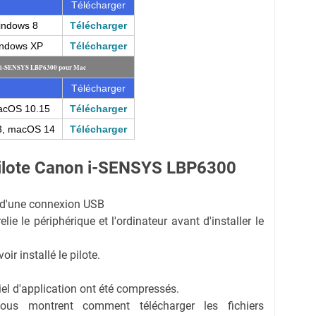
Télécharger
indows 8
Télécharger
indows XP
Télécharger
n i-SENSYS LBP6300 pour Mac
Télécharger
acOS 10.15
Télécharger
3, macOS 14
Télécharger
Pilote Canon i-SENSYS LBP6300
on d'une connexion USB
ie le périphérique et l'ordinateur avant d'installer le
r installé le pilote.
ciel d'application ont été compressés.
vous montrent comment télécharger les fichiers