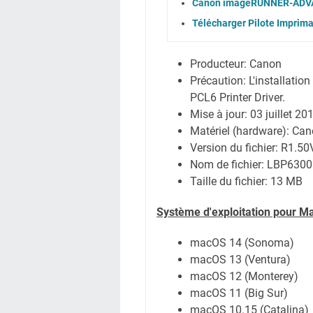
Canon imageRUNNER-ADVAN
Télécharger Pilote Imprim
Producteur: Canon
Précaution: L'installatio
PCL6 Printer Driver.
Mise à jour:
03 juillet 20
Matériel (hardware): C
Version du fichier: R1.5
Nom de fichier:
LBP6300
Taille du fichier:
13 MB
Système d'exploitation pour M
macOS 14 (Sonoma)
macOS 13 (Ventura)
macOS 12 (Monterey)
macOS 11 (Big Sur)
macOS 10.15 (Catalina)