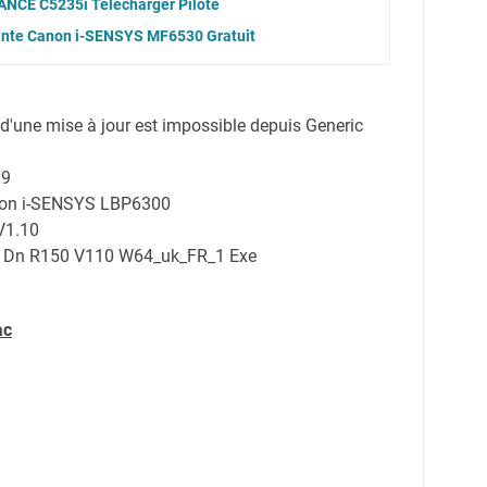
CE C5235i Télécharger Pilote
ante Canon i-SENSYS MF6530 Gratuit
n d'une mise à jour est impossible depuis Generic
19
anon i-SENSYS LBP6300
0V1.10
 Dn R150 V110 W64_uk_FR_1 Exe
ac