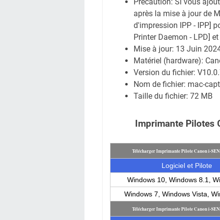
Précaution: Si vous ajou
après la mise à jour de 
d'impression IPP - IPP] p
Printer Daemon - LPD] et
Mise à jour:
13 Juin 202
Matériel (hardware): C
Version du fichier: V10.0
Nom de fichier: mac-cap
Taille du fichier:
72 MB
Imprimante Pilotes
Télécharger Imprimante Pilote Canon i-SE
Logiciel et Pilote
Windows 10, Windows 8.1, W
Windows 7, Windows Vista, W
Télécharger Imprimante Pilote Canon i-SE