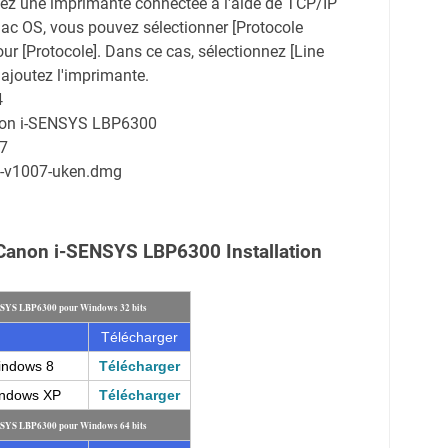
tez une imprimante connectée à l'aide de TCP/IP
Mac OS, vous pouvez sélectionner [Protocole
our [Protocole]. Dans ce cas, sélectionnez [Line
 ajoutez l'imprimante.
4
anon i-SENSYS LBP6300
.7
t-v1007-uken.dmg
 Canon i-SENSYS LBP6300 Installation
NSYS LBP6300 pour Windows 32 bits
Télécharger
indows 8
Télécharger
indows XP
Télécharger
NSYS LBP6300 pour Windows 64 bits