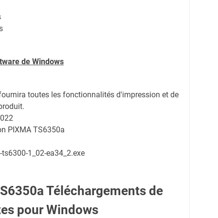
s
s
oftware de Windows
fournira toutes les fonctionnalités d'impression et de
produit.
2022
non PIXMA TS6350a
-ts6300-1_02-ea34_2.exe
S6350a Téléchargements de
tes pour Windows