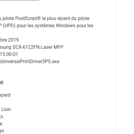
du pilote PostScript® le plus récent du pilote
HP (UPD) pour les systèmes Windows pour les
bre 2019
amsung SCX-6122FN Laser MFP
.15.00:01
niversalPrintDriver3PS.exe
ac
opard
 Lion
ks
e
an