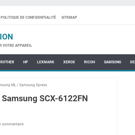
POLITIQUE DE CONFIDENTIALITÉ
SITEMAP
ION
R VOTRE APPAREIL
BROTHER
HP
LEXMARK
XEROX
RICOH
SAMSUNG
DE
msung ML
/
Samsung Xpress
te Samsung SCX-6122FN
un commentaire