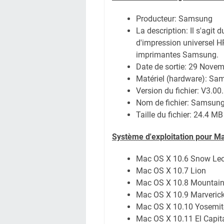
Producteur: Samsung
La description:
Il s'agit 
d'impression universel 
imprimantes Samsung.
Date de sortie:
29 Novem
Matériel (hardware): S
Version du fichier: V3.00
Nom de fichier:
SamsungU
Taille du fichier:
24.4 MB
Système
d'exploitation pour M
Mac OS X 10.6 Snow Le
Mac OS X 10.7 Lion
Mac OS X 10.8 Mountain
Mac OS X 10.9 Marveric
Mac OS X 10.10 Yosemit
Mac OS X 10.11 El Capit