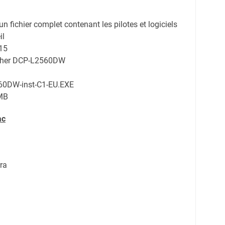
d'un fichier complet contenant les pilotes et logiciels
il
15
other DCP-L2560DW
0DW-inst-C1-EU.EXE
MB
ac
ra