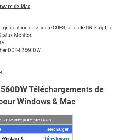
ftware de Mac
rgement inclut le pilote CUPS, le pilote BR-Script, le
Status Monitor.
19
other DCP-L2560DW
B
2560DW Téléchargements de
 pour Windows & Mac
her DCP-L2560DW pour Windows 32 bits
e
Télécharger
, Windows 8
Télécharger