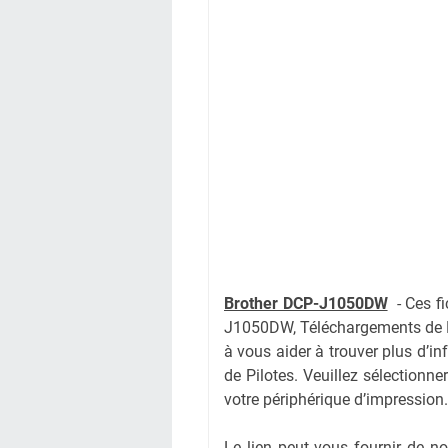
Brother DCP-J1050DW
-
Ces f
J1050DW, Téléchargements de P
à vous aider à trouver plus d’i
de Pilotes. Veuillez sélectionne
votre périphérique d’impression.
Le lien peut vous fournir de 