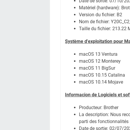
Date de sortie:
07/10/20
Matériel (hardware): Br
Version du fichier: B2
Nom de fichier:
Y20C_C2
Taille du fichier:
213.22 
Système
d'exploitation pour M
macOS 13 Ventura
macOS 12 Monterey
macOS 11 BigSur
macOS 10.15 Catalina
macOS 10.14 Mojave
Informacion de Logiciels et so
Producteur: Brother
La description: Nous rec
parti des fonctionnalités 
Date de sortie:
02/07/20