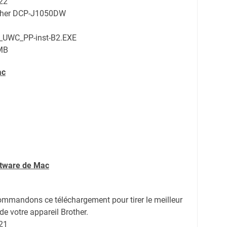
22
other DCP-J1050DW
_UWC_PP-inst-B2.EXE
MB
ac
ftware de Mac
ommandons ce téléchargement pour tirer le meilleur
de votre appareil Brother.
21