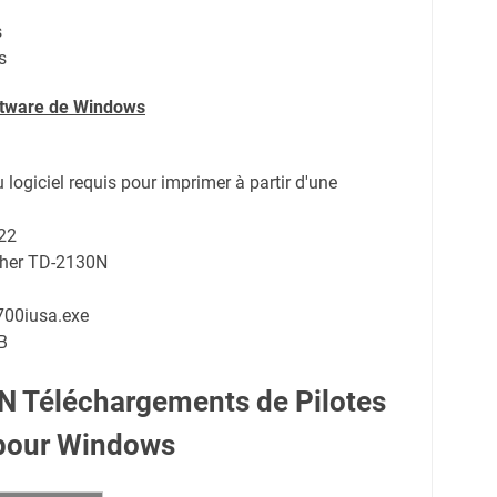
s
s
oftware de Windows
du logiciel requis pour imprimer à partir d'une
22
other TD-2130N
00iusa.exe
B
N Téléchargements de Pilotes
pour Windows