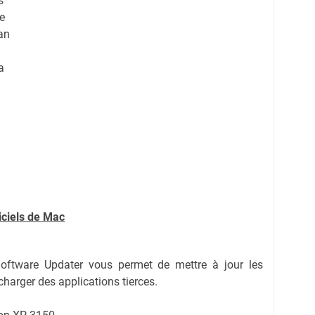
s
e
an
a
iciels de Mac
oftware Updater vous permet de mettre à jour les
écharger des applications tierces.