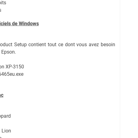
its
s
giciels de Windows
oduct Setup contient tout ce dont vous avez besoin
t Epson.
son XP-3150
6465eu.exe
ac
opard
 Lion