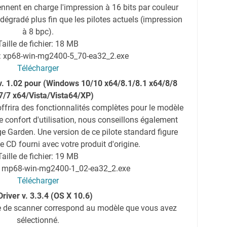
nnent en charge l'impression à 16 bits par couleur
 dégradé plus fin que les pilotes actuels (impression
à 8 bpc).
Taille de fichier: 18 MB
r: xp68-win-mg2400-5_70-ea32_2.exe
Télécharger
. 1.02 pour (Windows 10/10 x64/8.1/8.1 x64/8/8
7/7 x64/Vista/Vista64/XP)
ffrira des fonctionnalités complètes pour le modèle
e confort d'utilisation, nous conseillons également
age Garden. Une version de ce pilote standard figure
 CD fourni avec votre produit d'origine.
Taille de fichier: 19 MB
r: mp68-win-mg2400-1_02-ea32_2.exe
Télécharger
Driver v. 3.3.4 (OS X 10.6)
e de scanner correspond au modèle que vous avez
sélectionné.