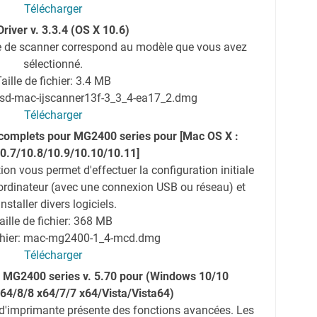
Télécharger
Driver v. 3.3.4 (OS X 10.6)
e de scanner correspond au modèle que vous avez
sélectionné.
aille de fichier: 3.4 MB
isd-mac-ijscanner13f-3_3_4-ea17_2.dmg
Télécharger
l complets pour MG2400 series pour [Mac OS X :
0.7/10.8/10.9/10.10/10.11]
tion vous permet d'effectuer la configuration initiale
ordinateur (avec une connexion USB ou réseau) et
installer divers logiciels.
aille de fichier: 368 MB
chier: mac-mg2400-1_4-mcd.dmg
Télécharger
S MG2400 series v. 5.70 pour (Windows 10/10
x64/8/8 x64/7/7 x64/Vista/Vista64)
 d'imprimante présente des fonctions avancées. Les