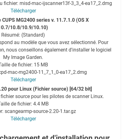
 fichier: misd-mac-ijscanner13f-3_3_4-ea17_2.dmg
Télécharger
e CUPS MG2400 series v. 11.7.1.0 (OS X
10.7/10.8/10.9/10.10)
Résumé: (Standard)
espond au modèle que vous avez sélectionné. Pour
ion, nous conseillons également d'installer le logiciel
My Image Garden.
Taille de fichier: 15 MB
mcpd-mac-mg2400-11_7_1_0-ea17_2.dmg
Télécharger
0 pour Linux (Fichier source) [64/32 bit]
fichier source pour les pilotes de scanner Linux.
aille de fichier: 4.4 MB
r: scangearmp-source-2.20-1.tar.gz
Télécharger
chargement et d'installation pour