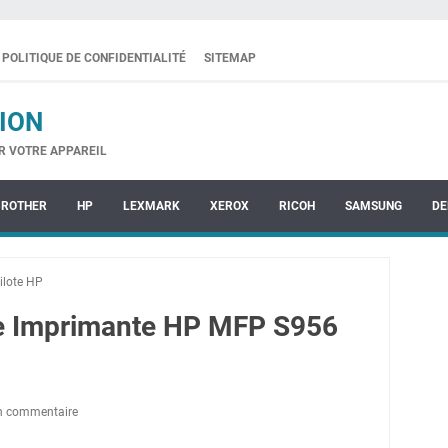
POLITIQUE DE CONFIDENTIALITÉ
SITEMAP
ION
R VOTRE APPAREIL
BROTHER
HP
LEXMARK
XEROX
RICOH
SAMSUNG
DE
ilote HP
te Imprimante HP MFP S956
un commentaire