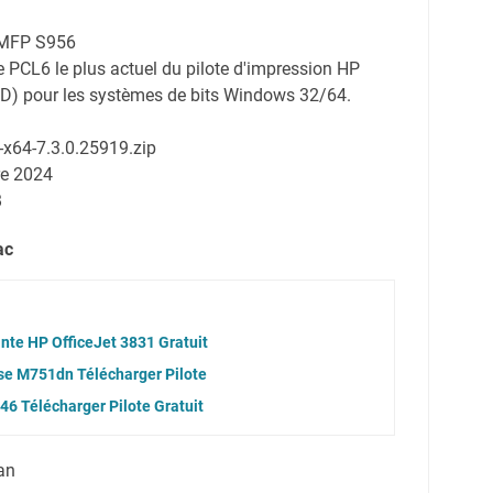
P MFP S956
te PCL6 le plus actuel du pilote d'impression HP
UPD) pour les systèmes de bits Windows 32/64.
6-x64-7.3.0.25919.zip
re 2024
B
ac
nte HP OfficeJet 3831 Gratuit
ise M751dn Télécharger Pilote
46 Télécharger Pilote Gratuit
an