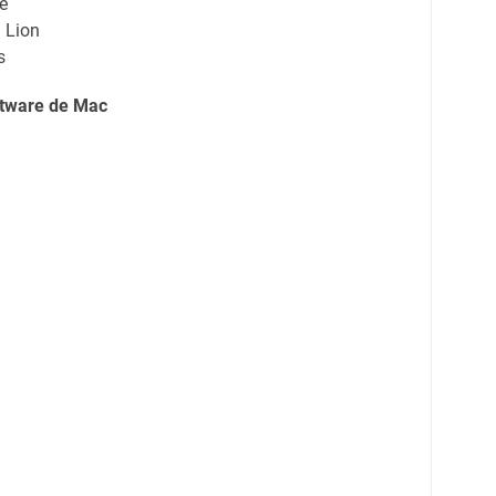
te
 Lion
s
ftware de Mac