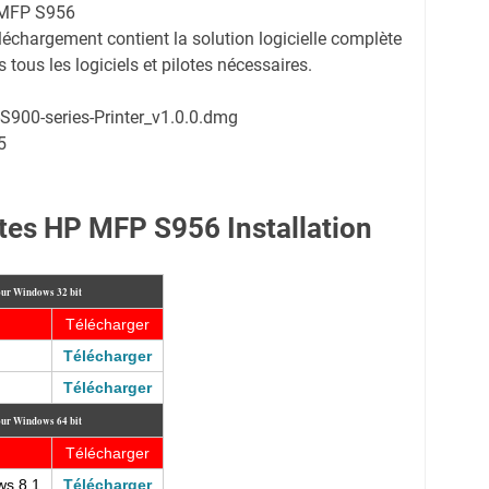
P MFP S956
échargement contient la solution logicielle complète
tous les logiciels et pilotes nécessaires.
S900-series-Printer_v1.0.0.dmg
5
tes HP MFP S956 Installation
our Windows 32 bit
Télécharger
Télécharger
Télécharger
our Windows 64 bit
Télécharger
ws 8.1
Télécharger