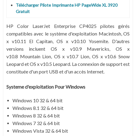
Télécharger Pilote Imprimante HP PageWide XL 3920
Gratuit
HP Color LaserJet Enterprise CP4025 pilotes gérés
compatibles avec le système d'exploitation Macintosh, OS
x v
10.11 El Capitan
, OS x v
10.10 Yosemite
. D'autres
versions incluent OS x v
10.9 Mavericks
, OS x
v
10.8 Mountain Lion,
OS x v
10.7 Lion,
OS x v
10.6 Snow
Leopard
et OS x v
10.5 Leopard
. La connexion de support est
constituée d'un port USB et d'un accès Internet.
Systeme d'exploitation Pour Windows
Windows 10 32 & 64 bit
Windows 8.1 32 & 64 bit
Windows 8 32 & 64 bit
Windows 7 32 & 64 bit
Windows Vista 32 & 64 bit