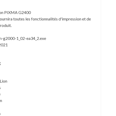
anon PIXMA G2400
fournira toutes les fonctionnalités d'impression et de
roduit.
in-g2000-1_02-ea34_2.exe
 2021
c
Lion
s
e
an
a