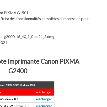
anon PIXMA G1501
offrira des fonctionnalités complètes d'impression pour
mac-g2000-16_40_1_0-ea21_3.dmg
 2021
ote imprimante
Canon PIXMA
G2400
 Canon PIXMA G2400
Windows 32 bit
e
Télécharger
Windows 8.1
Télécharger
Vista, Windows XP
Télécharger