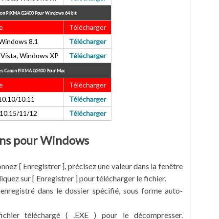
anon PIXMA G2400
Pour Windows 64 bit
e
Télécharger
Windows 8.1
Télécharger
Vista, Windows XP
Télécharger
es Canon PIXMA G2400 Pour Mac
e
Télécharger
10.10/10.11
Télécharger
10.15/11/12
Télécharger
ions pour Windows
ionnez [ Enregistrer ], précisez une valeur dans la fenêtre
liquez sur [ Enregistrer ] pour télécharger le fichier.
 enregistré dans le dossier spécifié, sous forme auto-
fichier téléchargé ( .EXE ) pour le décompresser.