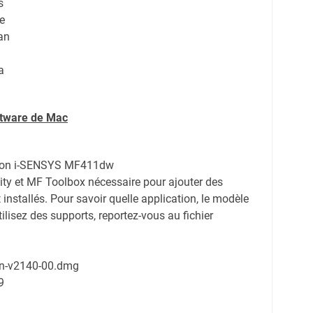
s
e
an
a
ftware de Mac
anon i-SENSYS MF411dw
ty et MF Toolbox nécessaire pour ajouter des
nstallés. Pour savoir quelle application, le modèle
lisez des supports, reportez-vous au fichier
an-v2140-00.dmg
9