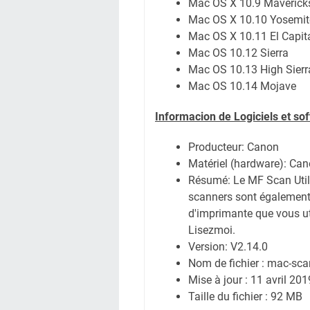
Mac OS X 10.9 Maverick
Mac OS X 10.10 Yosemit
Mac OS X 10.11 El Capit
Mac OS 10.12 Sierra
Mac OS 10.13 High Sierr
Mac OS 10.14 Mojave
Informacion de Logiciels et so
Producteur: Canon
Matériel (hardware): C
Résumé: Le MF Scan Utili
scanners sont également i
d'imprimante que vous uti
Lisezmoi.
Version: V2.14.0
Nom de fichier : mac-sc
Mise à jour : 11 avril 201
Taille du fichier : 92 MB