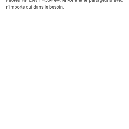
Pilotes HP ENVY 4504 e-All-in-One et le partageons avec
n'importe qui dans le besoin.