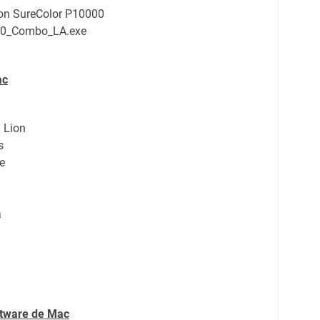
son SureColor P10000
0_Combo_LA.exe
ac
 Lion
s
e
a
ftware de Mac