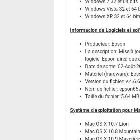
Windows 7 32 et 64 bits
Windows Vista 32 et 64 b
Windows XP 32 et 64 bit
Informacion de Logiciels et s
Producteur: Epson
La description: Mise à jo
logiciel Epson ainsi que 
Date de sortie:
02-Août-
Matériel (hardware): Ep
Version du fichier: v.4.6.6
Nom de fichier:
epson65
Taille du fichier:
5.64 MB
Système
d'exploitation pour M
Mac OS X 10.7 Lion
Mac OS X 10.8 Mountain
Mac OS X 10.9 Maverick