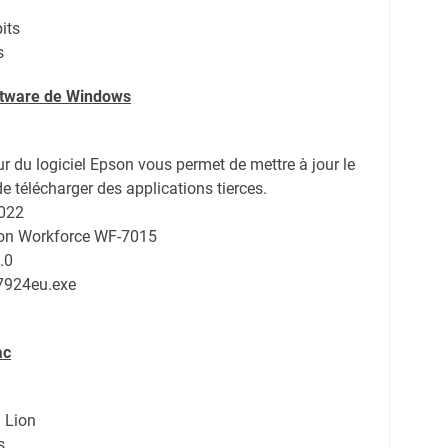
its
s
oftware de Windows
ur du logiciel Epson vous permet de mettre à jour le
de télécharger des applications tierces.
2022
son Workforce WF-7015
.0
7924eu.exe
ac
 Lion
s