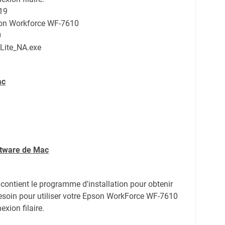
19
son Workforce WF-7610
0
ite_NA.exe
ac
ftware de Mac
r contient le programme d'installation pour obtenir
esoin pour utiliser votre Epson WorkForce WF-7610
xion filaire.