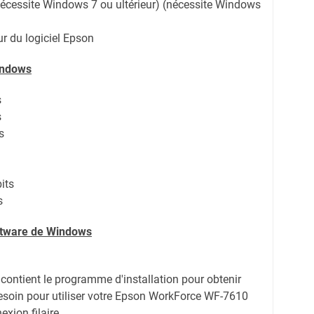
écessite Windows 7 ou ultérieur) (nécessite Windows
r du logiciel Epson
indows
s
s
s
its
s
oftware de Windows
r contient le programme d'installation pour obtenir
esoin pour utiliser votre Epson WorkForce WF-7610
xion filaire.