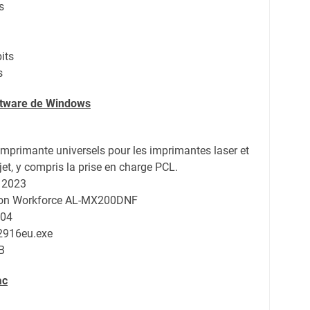
s
its
s
oftware de Windows
'imprimante universels pour les imprimantes laser et
jet, y compris la prise en charge PCL.
r 2023
pson Workforce AL-MX200DNF
.04
2916eu.exe
B
ac