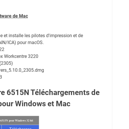
ftware de Mac
 et installe les pilotes d'impression et de
AIN/ICA) pour macOS.
22
rox Workcentre 3220
0(2305)
vers_5.10.0_2305.dmg
B
re 6515N Téléchargements de
 pour Windows et Mac
e 6515N pour Windows 32 bit
Télécharger