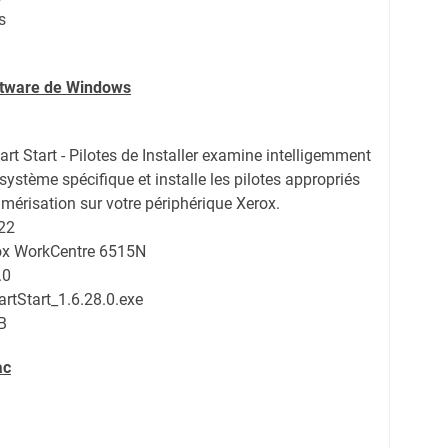
s
oftware de Windows
rt Start - Pilotes de Installer examine intelligemment
 système spécifique et installe les pilotes appropriés
umérisation sur votre périphérique Xerox.
22
rox WorkCentre 6515N
.0
rtStart_1.6.28.0.exe
B
ac