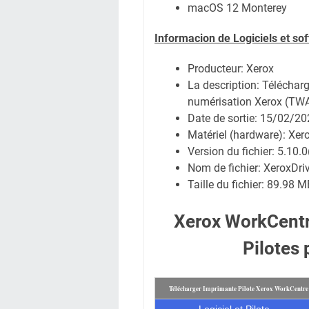
macOS 12 Monterey
Informacion de Logiciels et so
Producteur: Xerox
La description: Télécharge
numérisation Xerox (TW
Date de sortie:
15/02/20
Matériel (hardware): Xe
Version du fichier: 5.10.
Nom de fichier:
XeroxDri
Taille du fichier:
89.98 M
Xerox WorkCent
Pilotes
Télécharger Imprimante Pilote Xerox WorkCentr
Logiciel et Pilote