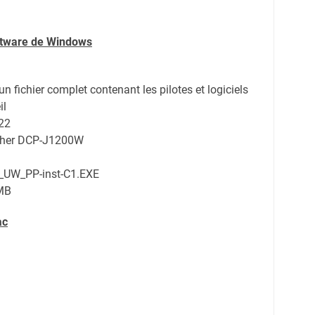
oftware de Windows
d'un fichier complet contenant les pilotes et logiciels
il
22
other DCP-J1200W
_UW_PP-inst-C1.EXE
MB
ac