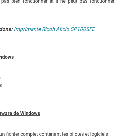
 pas bien fonctionner et il ne peut pas fonctionner
dons:
Imprimante Ricoh Aficio SP100SFE
indows
s
s
oftware de Windows
d'un fichier complet contenant les pilotes et logiciels