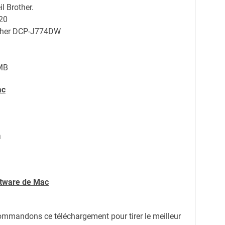
l Brother.
20
other DCP-J774DW
MB
ac
a
ftware de Mac
ommandons ce téléchargement pour tirer le meilleur