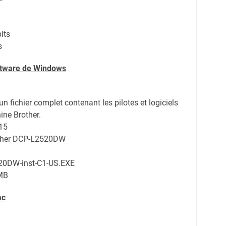
its
s
oftware de Windows
d’un fichier complet contenant les pilotes et logiciels
ine Brother.
15
other DCP-L2520DW
0DW-inst-C1-US.EXE
MB
ac