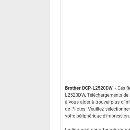
Brother DCP-L2520DW
-
Ces f
L2520DW, Téléchargements de P
à vous aider à trouver plus d’i
de Pilotes. Veuillez sélectionne
votre périphérique d’impression.
Le lien peut vous fournir de 