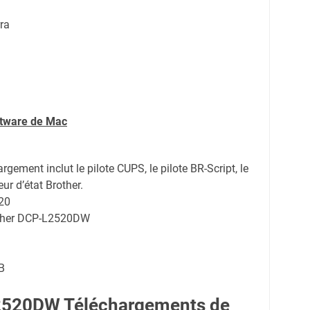
ra
ftware de Mac
rgement inclut le pilote CUPS, le pilote BR-Script, le
ur d’état Brother.
20
other DCP-L2520DW
B
2520DW Téléchargements de