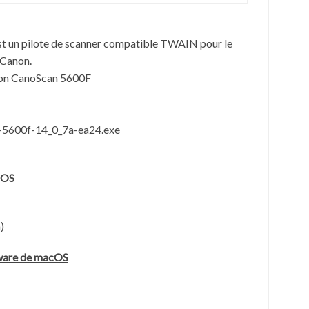
st un pilote de scanner compatible TWAIN pour le
 Canon.
non CanoScan 5600F
-5600f-14_0_7a-ea24.exe
cOS
)
tware de macOS