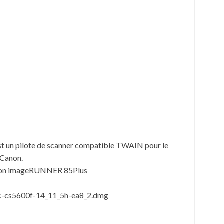
st un pilote de scanner compatible TWAIN pour le
 Canon.
anon imageRUNNER 85Plus
ac-cs5600f-14_11_5h-ea8_2.dmg