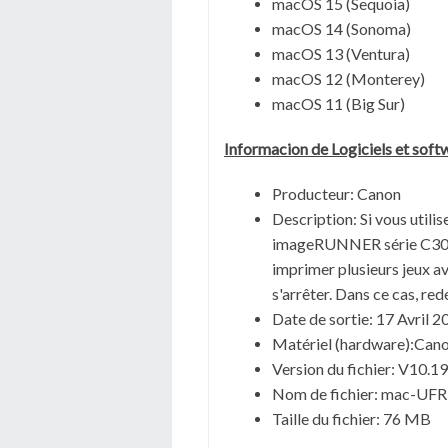
macOS 15 (Sequoia)
macOS 14 (Sonoma)
macOS 13 (Ventura)
macOS 12 (Monterey)
macOS 11 (Big Sur)
Informacion de Logiciels et soft
Producteur: Canon
Description: Si vous uti
imageRUNNER série C3025
imprimer plusieurs jeux a
s'arrêter. Dans ce cas, red
Date de sortie:
17 Avril 2
Matériel (hardware):Ca
Version du fichier: V10.1
Nom de fichier:
mac-UFRI
Taille du fichier:
76 MB