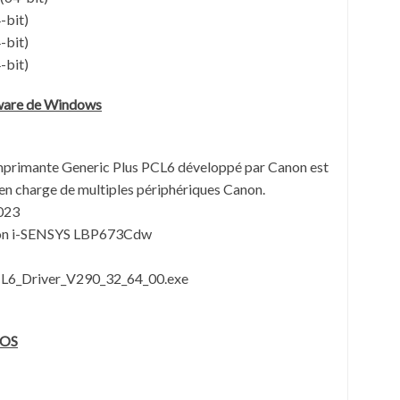
-bit)
-bit)
-bit)
tware de Windows
imprimante Generic Plus PCL6 développé par Canon est
 en charge de multiples périphériques Canon.
023
non i-SENSYS LBP673Cdw
L6_Driver_V290_32_64_00.exe
OS