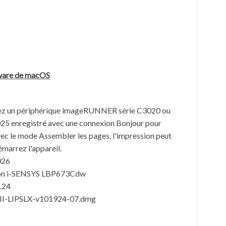
ware de
macOS
lisez un périphérique imageRUNNER série C3020 ou
 enregistré avec une connexion Bonjour pour
vec le mode Assembler les pages, l'impression peut
émarrez l'appareil.
026
non i-SENSYS LBP673Cdw
9.24
I-LIPSLX-v101924-07.dmg