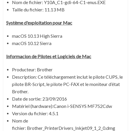
Nom de fichier:
Y10A_C1-gdi-64-C1-enus.EXE
Taille du fichier:
11.13 MB
Système
d'exploitation pour
Mac
macOS 10.13 High Sierra
macOS 10.12 Sierra
Informacion de Pilotes et Logiciels de
Mac
Producteur: Brother
Description: Ce téléchargement inclut le pilote CUPS, le
pilote BR-Script, le pilote PC-FAX et le moniteur d’état
Brother.
Date de sortie:
23/09/2016
Matériel (hardware):Canon i-SENSYS MF752Cdw
Version du fichier:
4.5.1
Nom de
fichier:
Brother_PrinterDrivers_Inkjet09_1_2_0.dmg