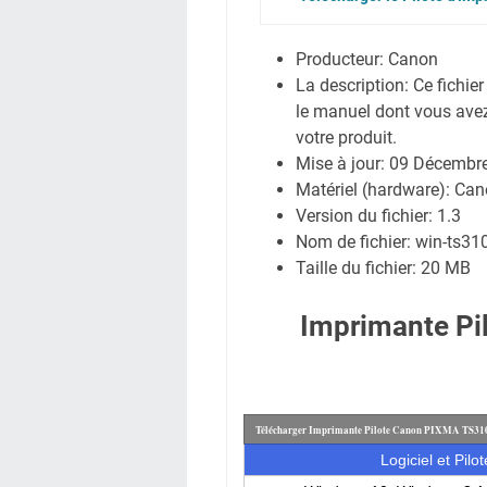
Producteur: Canon
La description:
Ce fichier
le manuel dont vous avez
votre produit.
Mise à jour:
09 Décembr
Matériel (hardware): C
Version du fichier: 1.3
Nom de fichier:
win-ts31
Taille du fichier:
20 MB
Imprimante P
Télécharger Imprimante Pilote Canon PIXMA TS310
Logiciel et Pilot