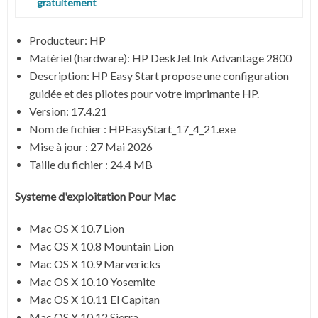
gratuitement
Producteur:
HP
Matériel (hardware): HP DeskJet Ink Advantage 2800
Description:
HP Easy Start propose une configuration
guidée et des pilotes pour votre imprimante HP.
Version:
17.4.21
Nom de fichier :
HPEasyStart_17_4_21.exe
Mise à jour :
27 Mai 2026
Taille du fichier :
24.4 MB
Systeme d'exploitation Pour Mac
Mac OS X 10.7 Lion
Mac OS X 10.8 Mountain Lion
Mac OS X 10.9 Marvericks
Mac OS X 10.10 Yosemite
Mac OS X 10.11 El Capitan
Mac OS X 10.12 Sierra