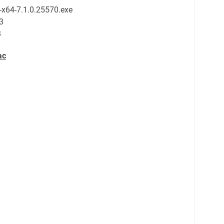
6-x64-7.1.0.25570.exe
3
B
ac