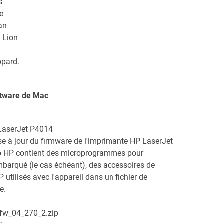
s
te
an
 Lion
pard.
ftware de Mac
 LaserJet P4014
se à jour du firmware de l'imprimante HP LaserJet
Web HP contient des microprogrammes pour
embarqué (le cas échéant), des accessoires de
utilisés avec l'appareil dans un fichier de
e.
_fw_04_270_2.zip