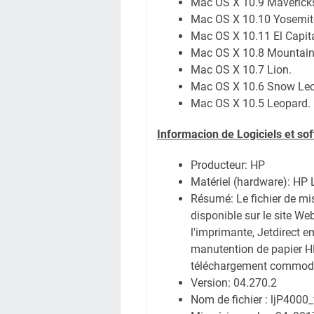
Mac OS X 10.9 Maverick
Mac OS X 10.10 Yosemi
Mac OS X 10.11 El Capit
Mac OS X 10.8 Mountain
Mac OS X 10.7 Lion.
Mac OS X 10.6 Snow Leo
Mac OS X 10.5 Leopard.
Informacion de Logiciels et so
Producteur: HP
Matériel (hardware): HP
Résumé: Le fichier de mi
disponible sur le site 
l'imprimante, Jetdirect 
manutention de papier HP 
téléchargement commod
Version: 04.270.2
Nom de fichier : ljP4000