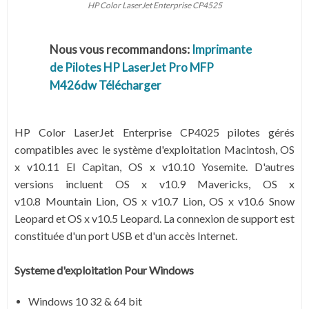
HP Color LaserJet Enterprise CP4525
Nous vous recommandons:
Imprimante
de Pilotes HP LaserJet Pro MFP
M426dw Télécharger
HP Color LaserJet Enterprise CP4025 pilotes gérés
compatibles avec le système d'exploitation Macintosh, OS
x v
10.11 El Capitan
, OS x v
10.10 Yosemite
. D'autres
versions incluent OS x v
10.9 Mavericks
, OS x
v
10.8 Mountain Lion,
OS x v
10.7 Lion,
OS x v
10.6 Snow
Leopard
et OS x v
10.5 Leopard
. La connexion de support est
constituée d'un port USB et d'un accès Internet.
Systeme d'exploitation Pour Windows
Windows 10 32 & 64 bit