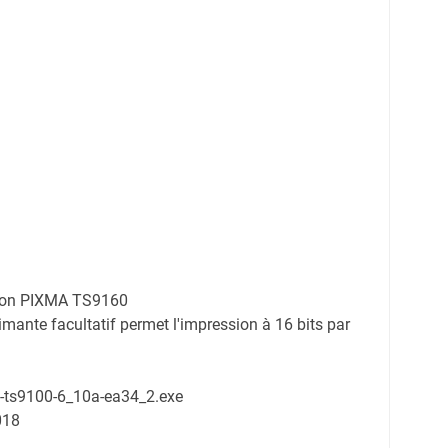
anon PIXMA TS9160
mante facultatif permet l'impression à 16 bits par
n-ts9100-6_10a-ea34_2.exe
018