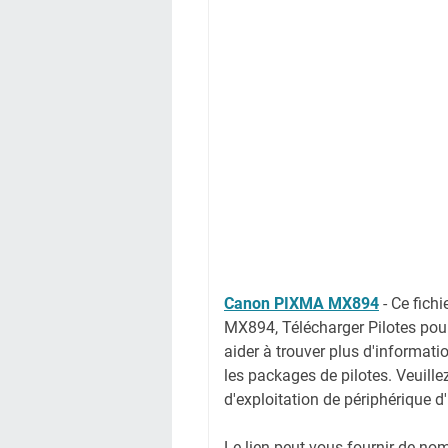
Canon PIXMA MX894
-
Ce fich
MX894, Télécharger Pilotes po
aider à trouver plus d'informati
les packages de pilotes. Veuille
d'exploitation de périphérique d
Le lien peut vous fournir de no