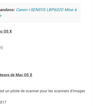
andons:
Canon i-SENSYS LBP6020 Mise à
e
c OS X
n)
ftware de
Mac OS X
 est un pilote de scanner pour les scanners d'images
2017