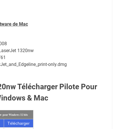
ftware de Mac
2008
 LaserJet 1320nw
761
Jet_and_Edgeline_print-only.dmg
0nw Télécharger Pilote Pour
indows & Mac
nw pour Windows 32 bits
Télécharger