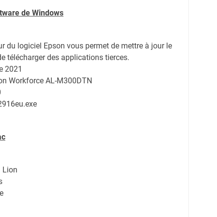
oftware de Windows
ur du logiciel Epson vous permet de mettre à jour le
de télécharger des applications tierces.
e 2021
pson Workforce AL-M300DTN
0
2916eu.exe
ac
 Lion
s
e