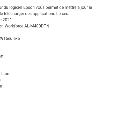
ur du logiciel Epson vous permet de mettre à jour le
de télécharger des applications tierces.
e 2021
pson Workforce AL-M400DTN
0
2916eu.exe
ac
 Lion
s
e
a