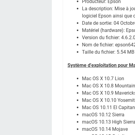
Producteur: Epson
La description: Mise à jo
logiciel Epson ainsi que 
Date de sortie:
04 Octobr
Matériel (hardware): E
Version du fichier: 4.6.2.
Nom de fichier:
epson64
Taille du fichier:
5.54 MB
Système
d'exploitation pour M
Mac OS X 10.7 Lion
Mac OS X 10.8 Mountain
Mac OS X 10.9 Maverick
Mac OS X 10.10 Yosemit
Mac OS 10.11 El Capitan
macOS 10.12 Sierra
macOS 10.13 High Sierr
macOS 10.14 Mojave