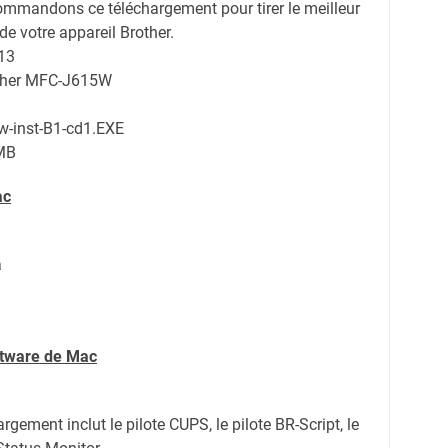
ommandons ce téléchargement pour tirer le meilleur
de votre appareil Brother.
13
other MFC-J615W
w-inst-B1-cd1.EXE
MB
ac
a
ftware de Mac
rgement inclut le pilote CUPS, le pilote BR-Script, le