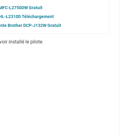
r MFC-L2750DW Gratuit
r HL-L2310D Téléchargement
ante Brother DCP-J132W Gratuit
r installé le pilote.