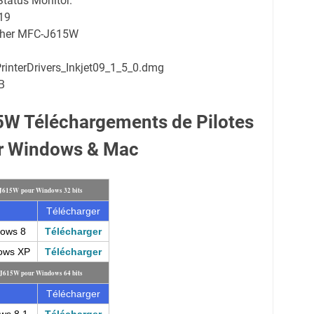
Status Monitor.
19
other MFC-J615W
rinterDrivers_Inkjet09_1_5_0.dmg
B
W Téléchargements de Pilotes
r Windows & Mac
-J615W pour Windows 32 bits
Télécharger
dows 8
Télécharger
dows XP
Télécharger
-J615W pour Windows 64 bits
Télécharger