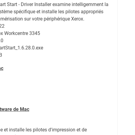
rt Start - Driver Installer examine intelligemment la
stème spécifique et installe les pilotes appropriés
umérisation sur votre périphérique Xerox.
22
rox Workcentre 3345
.0
rtStart_1.6.28.0.exe
B
ac
ftware de Mac
 et installe les pilotes d'impression et de