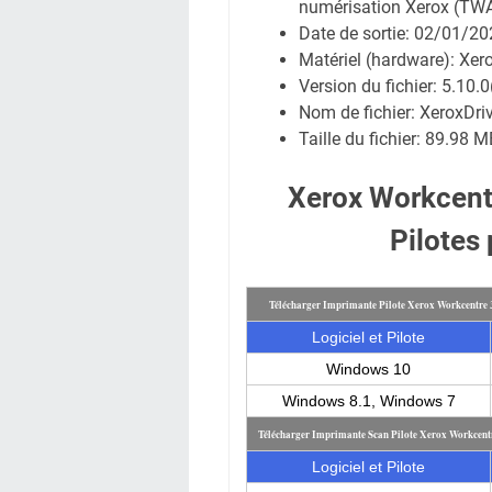
numérisation Xerox (TW
Date de sortie:
02/01/20
Matériel (hardware): Xe
Version du fichier: 5.10.
Nom de fichier:
XeroxDri
Taille du fichier:
89.98 M
Xerox Workcent
Pilotes
Télécharger Imprimante Pilote Xerox Workcentre
Logiciel et Pilote
Windows 10
Windows 8.1, Windows 7
Télécharger Imprimante Scan Pilote Xerox Workcent
Logiciel et Pilote