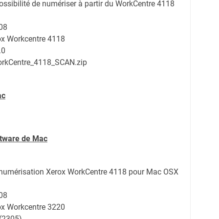
possibilité de numériser à partir du WorkCentre 4118
08
rox Workcentre 4118
.0
rkCentre_4118_SCAN.zip
ac
ftware de Mac
de numérisation Xerox WorkCentre 4118 pour Mac OSX
08
rox Workcentre 3220
0(2305)