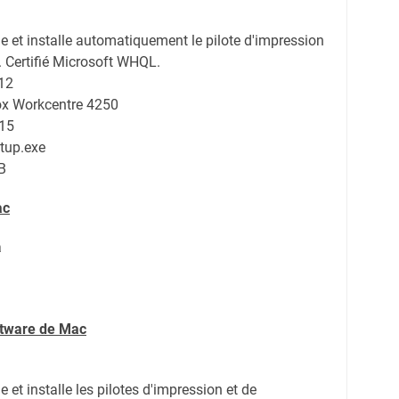
e et installe automatiquement le pilote d'impression
 Certifié Microsoft WHQL.
12
rox Workcentre 4250
.15
tup.exe
B
ac
a
ftware de Mac
 et installe les pilotes d'impression et de